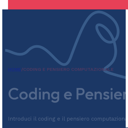
HOME
/
CODING E PENSIERO COMPUTAZIONALE
Coding e Pensie
Introduci il coding e il pensiero computazional