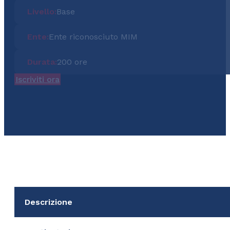
Livello:
Base
Ente:
Ente riconosciuto MIM
Durata:
200 ore
Iscriviti ora
Descrizione