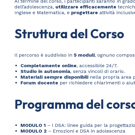
Al termine del corso, i partecipanti saranno in grad
dell’adolescenza,
utilizzare efficacemente
tecnich
Inglese e Matematica, e
progettare
attività inclusi
Struttura del Corso
Il percorso è suddiviso in
5 moduli
, ognuno composto
Completamente online
, accessibile 24/7.
Studio in autonomia
, senza vincoli di orario.
Materiali sempre disponibili
nella propria area 
Forum docente
per richiedere chiarimenti o aiut
Programma del cors
MODULO 1
– I DSA: linee guida per la progettazi
MODULO 2
– Emozioni e DSA in adolescenza