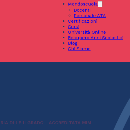
Mondoscuola
Docenti
Personale ATA
Certificazioni
Corsi
Università Online
Recupero Anni Scolastici
Blog
Chi Siamo
A DI I E II GRADO - ACCREDITATA MIM