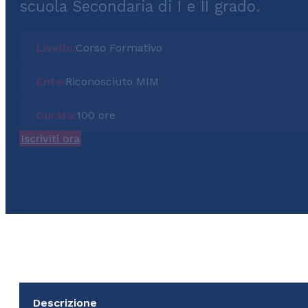
scuola Secondaria di I e II grado.
Livello:
Corso Formativo
Ente:
Riconosciuto MIM
Durata:
100 ore
Iscriviti ora
Descrizione