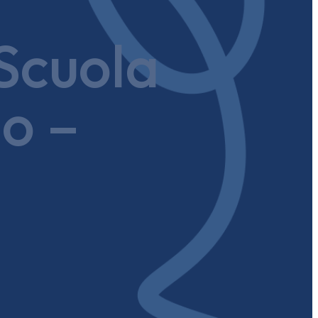
Scuola
do –