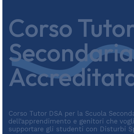
Corso Tutor
Secondaria d
Accreditat
Corso Tutor DSA per la Scuola Seconda
dell’apprendimento e genitori che vog
supportare gli studenti con Disturbi S