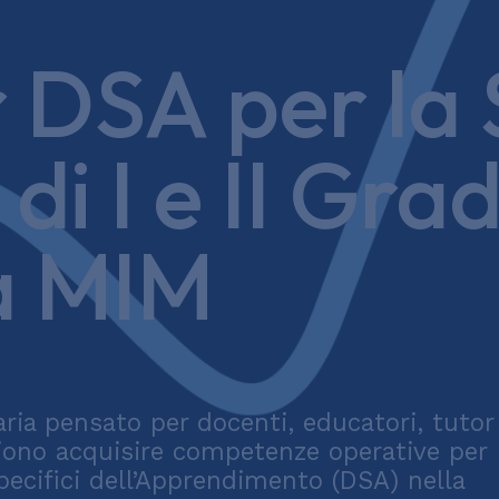
 DSA per la 
i I e II Gra
a MIM
ria pensato per docenti, educatori, tutor
liono acquisire competenze operative per
pecifici dell’Apprendimento (DSA) nella