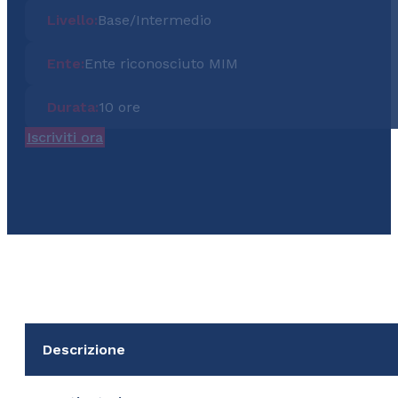
Livello:
Base/Intermedio
Ente:
Ente riconosciuto MIM
Durata:
10 ore
Iscriviti ora
Descrizione