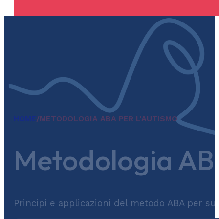
HOME
/
METODOLOGIA ABA PER L'AUTISMO
Metodologia ABA
Principi e applicazioni del metodo ABA per sup